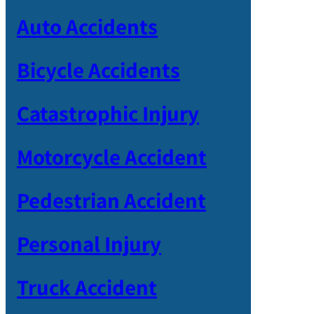
Auto Accidents
Bicycle Accidents
Catastrophic Injury
Motorcycle Accident
Pedestrian Accident
Personal Injury
Truck Accident